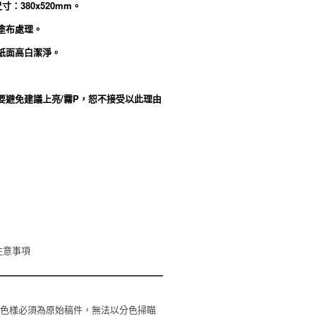
寸：380x520mm。
塗布處理。
紙面高白潔淨。
要避免建議上亮/霧P，恕不接受以此理由
注意事項
附色樣必須為原始稿件，無法以分色掃瞄