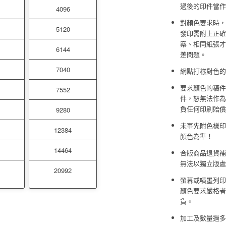
過後的印件當
4096
對顏色要求時
5120
發印需附上正
案、相同紙張
6144
差問題。
7040
網點打樣對色
要求顏色的稿
7552
件，恕無法作
負任何印刷賠
9280
未事先附色樣
12384
顏色為準！
14464
合版商品退貨
無法以獨立版
20992
螢幕或噴墨列
顏色要求嚴格
貨。
加工及數量過多