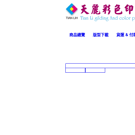
專業．
商品總覽
版型下載
貨運 & 
率．服務
Lorem ipsum dolor sit amet, consectetu
elit. Aenean commodo ligula eget dolo