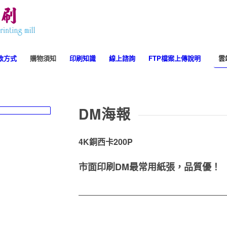
效
付款方式
購物須知
印刷知識
線上諮詢
FTP檔案上傳說明
雲
DM海報
er adipiscing
r. Aenean massa.
4K銅西卡200P
市面印刷DM最常用紙張，品質優！