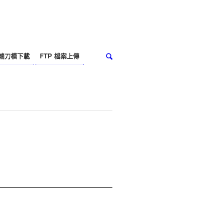
端刀模下載
FTP 檔案上傳