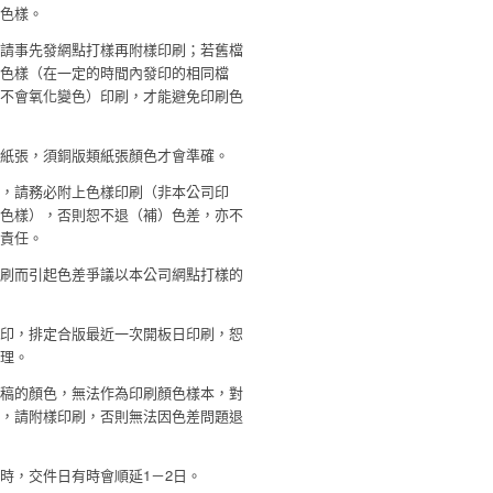
作色樣。
，請事先發網點打樣再附樣印刷；若舊檔
確色樣（在一定的時間內發印的相同檔
才不會氧化變色）印刷，才能避免印刷色
的紙張，須銅版類紙張顏色才會準確。
件，請務必附上色樣印刷（非本公司印
為色樣），否則恕不退（補）色差，亦不
償責任。
印刷而引起色差爭議以本公司網點打樣的
補印，排定合版最近一次開板日印刷，恕
處理。
印稿的顏色，無法作為印刷顏色樣本，對
者，請附樣印刷，否則無法因色差問題退
時，交件日有時會順延1－2日。