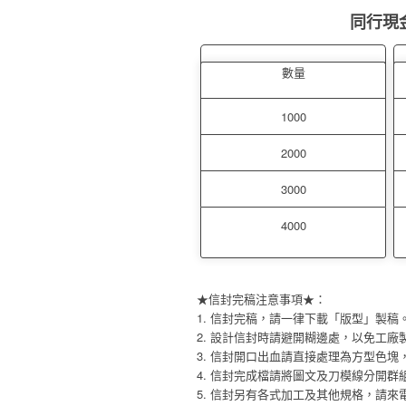
同行現
數量
1000
2000
3000
4000
★信封完稿注意事項★：
1. 信封完稿，請一律下載「版型」製稿
2. 設計信封時請避開糊邊處，以免工
3. 信封開口出血請直接處理為方型色
4. 信封完成檔請將圖文及刀模線分開
5. 信封另有各式加工及其他規格，請來