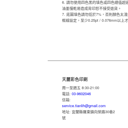
6. 請勿使用四色黑的填色或四色總值超過
油墨慢乾易造成背印恕不接受退貨。
7. 底圖填色請勿低於7%，否則顏色太
框線設定，至少0.25pt / 0.076mm以
天麗彩色印刷
周一至週五 8:30-21:00
電話:
03-9602046
信箱:
service.tianlih@gmail.com
地址: 宜蘭縣羅東鎮向榮路30巷2
號