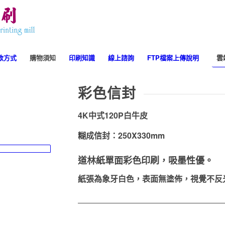
效
付款方式
購物須知
印刷知識
線上諮詢
FTP檔案上傳說明
雲
彩色信封
er adipiscing
4K中式120P白牛皮
r. Aenean massa.
糊成信封：250X330mm
道林紙
單面彩色印刷，吸墨性優。
紙張為象牙白色，表面無塗佈，視覺不反