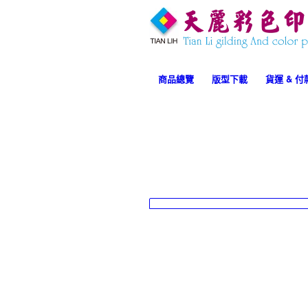
專業．
商品總覽
版型下載
貨運 & 
率．服務
Lorem ipsum dolor sit amet, consectetu
elit. Aenean commodo ligula eget dolo