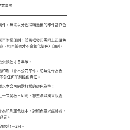
注意事項
始稿件，無法以分色掃瞄過後的印件當作色
樣再附樣印刷；若舊檔發印需附上正確色
案、相同紙張才不會氧化變色）印刷，
類紙張顏色才會準確。
樣印刷（非本公司印件，恕無法作為色
不負任何印刷賠償責任。
爭議以本公司網點打樣的顏色為準！
最近一次開板日印刷，恕無法以獨立版處
作為印刷顏色樣本，對顏色要求嚴格者，
退貨。
順延1－2日。