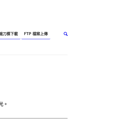
端刀模下載
FTP 檔案上傳
光。