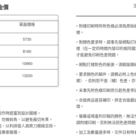
金價
單面價格
• 附樣印刷時所附色樣必須為原
樣。
5730
•
對顏色要求時，請事先發網點打
樣（在一定的時間內發印的相同檔
8160
才能避免印刷色差問題。
10660
• 網點打樣對色的紙張，須銅版
•
要求顏色的稿件，請務必附上色
13200
樣），否則恕不退（補）色差，亦
• 未事先附色樣印刷而引起色差
• 合版商品退貨補印，排定合版
理。
。
廠製作時遮蓋到設計圖樣。
•
螢幕或噴墨列印稿的顏色，無法
塊，勿做斜角，以避免裁切失準。
請附樣印刷，否則無法因色差問題
群組，以利拼版人員將刀模線去除。
電專案報價。
•
加工及數量過多時，交件日有時會