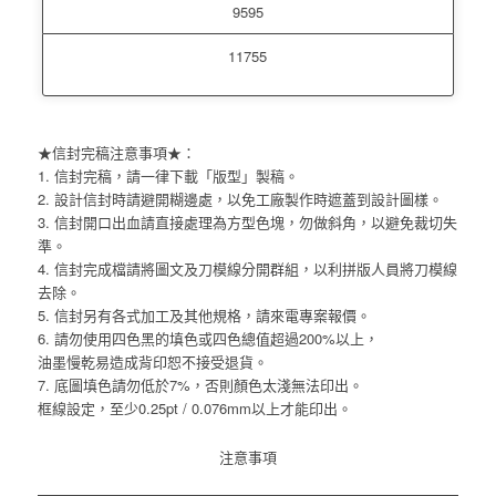
9595
11755
★信封完稿注意事項★：
1. 信封完稿，請一律下載「版型」製稿。
2. 設計信封時請避開糊邊處，以免工廠製作時遮蓋到設計圖樣。
3. 信封開口出血請直接處理為方型色塊，勿做斜角，以避免裁切失
準。
4. 信封完成檔請將圖文及刀模線分開群組，以利拼版人員將刀模線
去除。
5. 信封另有各式加工及其他規格，請來電專案報價。
6. 請勿使用四色黑的填色或四色總值超過200%以上，
油墨慢乾易造成背印恕不接受退貨。
7. 底圖填色請勿低於7%，否則顏色太淺無法印出。
框線設定，至少0.25pt / 0.076mm以上才能印出。
注意事項