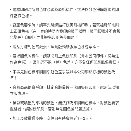
• 附樣印刷時所附色樣必須為原始稿件，無法以分色掃瞄過後的印
件當作色樣。
•
對顏色要求時，請事先發網點打樣再附樣印刷；若舊檔發印需附
上正確色樣（在一定的時間內發印的相同檔案、相同紙張才不會氧
化變色）印刷，才能避免印刷色差問題。
• 網點打樣對色的紙張，須銅版類紙張顏色才會準確。
•
要求顏色的稿件，請務必附上色樣印刷（非本公司印件，恕無法
作為色樣），否則恕不退（補）色差，亦不負任何印刷賠償責任。
• 未事先附色樣印刷而引起色差爭議以本公司網點打樣的顏色為
準！
• 合版商品退貨補印，排定合版最近一次開板日印刷，恕無法以獨
立版處理。
•
螢幕或噴墨列印稿的顏色，無法作為印刷顏色樣本，對顏色要求
嚴格者，請附樣印刷，否則無法因色差問題退貨。
•
加工及數量過多時，交件日有時會順延1－2日。