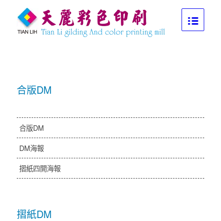
1
2
下一頁
專業．效率．服務
Lorem ipsum dolor sit amet, consectetuer adipiscing elit. Aenean
commodo ligula eget dolor. Aenean massa.
合版DM
合版DM
DM海報
摺紙四開海報
摺紙DM