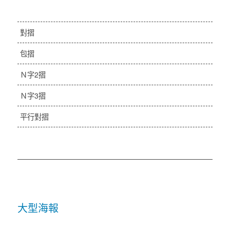
對摺
包摺
Ｎ字2摺
Ｎ字3摺
平行對摺
大型海報