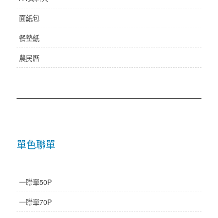
面紙包
餐墊紙
農民曆
單色聯單
一聯單50P
一聯單70P