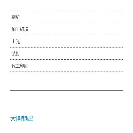
摺紙
加工細項
上光
裝訂
代工印刷
大圖輸出