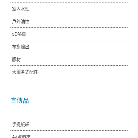
室內水性
戶外油性
3D噴圖
布旗輸出
版材
大圖各式配件
宣傳品
手提紙袋
A4資料夾